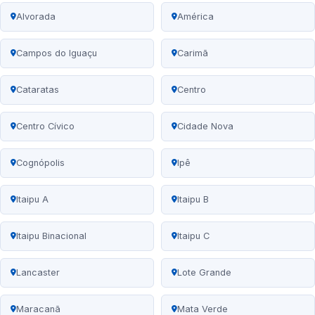
Alvorada
América
Campos do Iguaçu
Carimã
Cataratas
Centro
Centro Cívico
Cidade Nova
Cognópolis
Ipê
Itaipu A
Itaipu B
Itaipu Binacional
Itaipu C
Lancaster
Lote Grande
Maracanã
Mata Verde