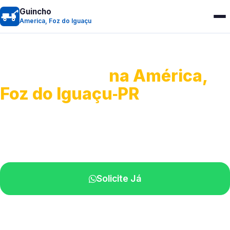
Guincho
America, Foz do Iguaçu
Guincho 24h
na América,
Foz do Iguaçu‑PR
Atendimento para remoção veicular.
Profissionais atuando na sua região.
Solicite Já