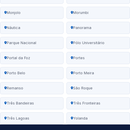
Monjolo
Morumbi
Náutica
Panorama
Parque Nacional
Pólo Universitário
Portal da Foz
Portes
Porto Belo
Porto Meira
Remanso
São Roque
Três Bandeiras
Três Fronteiras
Três Lagoas
Yolanda