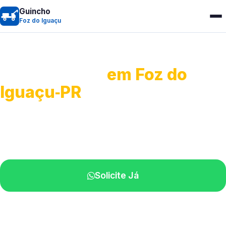
Guincho
Foz do Iguaçu
Guincho 24h
em Foz do
Iguaçu‑PR
Atendimento para remoção veicular.
Profissionais atuando na sua região.
Solicite Já