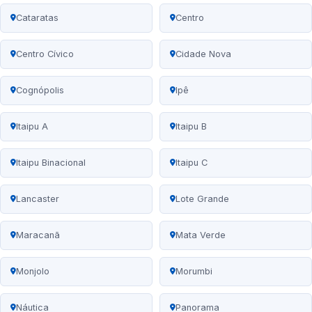
Cataratas
Centro
Centro Cívico
Cidade Nova
Cognópolis
Ipê
Itaipu A
Itaipu B
Itaipu Binacional
Itaipu C
Lancaster
Lote Grande
Maracanã
Mata Verde
Monjolo
Morumbi
Náutica
Panorama