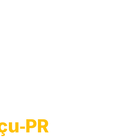
Moto
çu‑PR