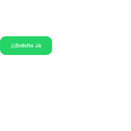
Atendimento ágil e remoção de motos.
Equipe disponível próximo a você.
Solicite Já