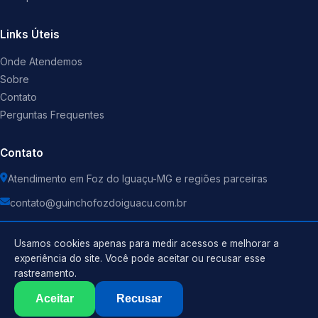
Links Úteis
Onde Atendemos
Sobre
Contato
Perguntas Frequentes
Contato
Atendimento em Foz do Iguaçu-MG e regiões parceiras
contato@guinchofozdoiguacu.com.br
Usamos cookies apenas para medir acessos e melhorar a
experiência do site. Você pode aceitar ou recusar esse
rastreamento.
Política de Privacidade
©
2026
Guincho
. Todos os direitos reservados.
Termos de Uso
Aceitar
Recusar
Sitemap