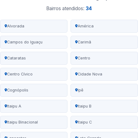
Bairros atendidos:
34
Alvorada
América
Campos do Iguaçu
Carimã
Cataratas
Centro
Centro Cívico
Cidade Nova
Cognópolis
Ipê
Itaipu A
Itaipu B
Itaipu Binacional
Itaipu C