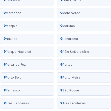
Lancaster
Lote Grande
Maracanã
Mata Verde
Monjolo
Morumbi
Náutica
Panorama
Parque Nacional
Pólo Universitário
Portal da Foz
Portes
Porto Belo
Porto Meira
Remanso
São Roque
Três Bandeiras
Três Fronteiras