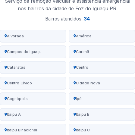
Serviço de remoção veicular e assistência emergencial
nos bairros da cidade de Foz do Iguaçu‑PR.
Bairros atendidos:
34
Alvorada
América
Campos do Iguaçu
Carimã
Cataratas
Centro
Centro Cívico
Cidade Nova
Cognópolis
Ipê
Itaipu A
Itaipu B
Itaipu Binacional
Itaipu C