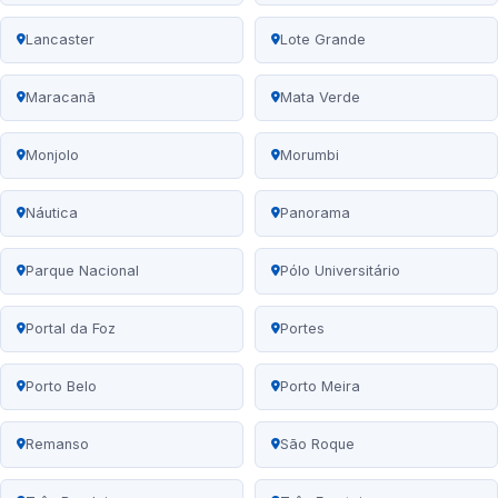
Lancaster
Lote Grande
Maracanã
Mata Verde
Monjolo
Morumbi
Náutica
Panorama
Parque Nacional
Pólo Universitário
Portal da Foz
Portes
Porto Belo
Porto Meira
Remanso
São Roque