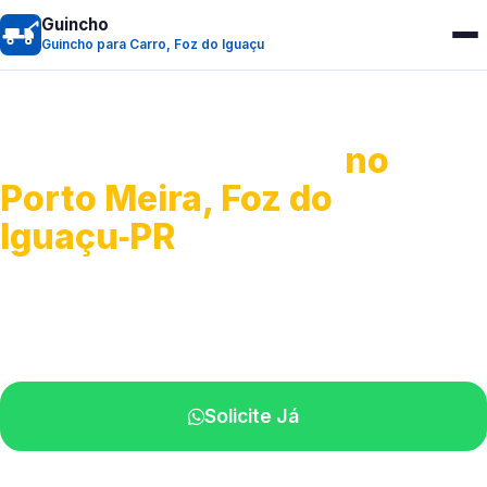
Guincho
Guincho para Carro, Foz do Iguaçu
Guincho para Carro
no
Porto Meira, Foz do
Iguaçu‑PR
Serviço ágil de transporte automotivo.
Equipe especializada perto de você.
Solicite Já