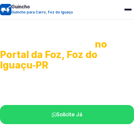
Guincho
Guincho para Carro, Foz do Iguaçu
Guincho para Carro
no
Portal da Foz, Foz do
Iguaçu‑PR
Serviço ágil de transporte automotivo.
Equipe especializada perto de você.
Solicite Já