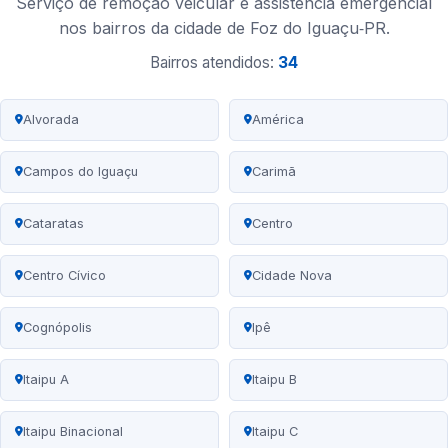
Serviço de remoção veicular e assistência emergencial
nos bairros da cidade de Foz do Iguaçu‑PR.
Bairros atendidos:
34
Alvorada
América
Campos do Iguaçu
Carimã
Cataratas
Centro
Centro Cívico
Cidade Nova
Cognópolis
Ipê
Itaipu A
Itaipu B
Itaipu Binacional
Itaipu C