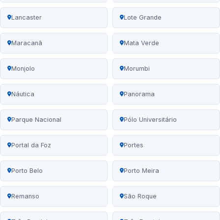
Lancaster
Lote Grande
Maracanã
Mata Verde
Monjolo
Morumbi
Náutica
Panorama
Parque Nacional
Pólo Universitário
Portal da Foz
Portes
Porto Belo
Porto Meira
Remanso
São Roque