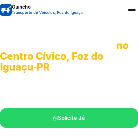
Guincho
Transporte de Veículos, Foz do Iguaçu
Transporte de Veículos
no
Centro Cívico, Foz do
Iguaçu‑PR
Recolhimento de veículos em geral.
Equipe especializada na sua localidade.
Solicite Já