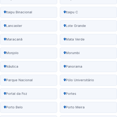
Itaipu Binacional
Itaipu C
Lancaster
Lote Grande
Maracanã
Mata Verde
Monjolo
Morumbi
Náutica
Panorama
Parque Nacional
Pólo Universitário
Portal da Foz
Portes
Porto Belo
Porto Meira