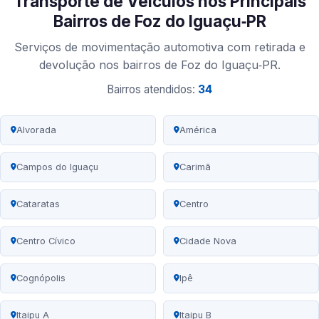
Transporte de Veículos nos Principais
Bairros de Foz do Iguaçu‑PR
Serviços de movimentação automotiva com retirada e
devolução nos bairros de Foz do Iguaçu‑PR.
Bairros atendidos:
34
Alvorada
América
Campos do Iguaçu
Carimã
Cataratas
Centro
Centro Cívico
Cidade Nova
Cognópolis
Ipê
Itaipu A
Itaipu B