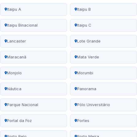
Itaipu A
Itaipu B
Itaipu Binacional
Itaipu C
Lancaster
Lote Grande
Maracanã
Mata Verde
Monjolo
Morumbi
Náutica
Panorama
Parque Nacional
Pólo Universitário
Portal da Foz
Portes
Porto Belo
Porto Meira