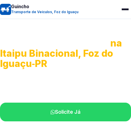
Guincho
Transporte de Veículos, Foz do Iguaçu
Transporte de Veículos
na
Itaipu Binacional, Foz do
Iguaçu‑PR
Recolhimento de veículos em geral.
Equipe especializada na sua localidade.
Solicite Já