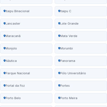
Itaipu Binacional
Itaipu C
Lancaster
Lote Grande
Maracanã
Mata Verde
Monjolo
Morumbi
Náutica
Panorama
Parque Nacional
Pólo Universitário
Portal da Foz
Portes
Porto Belo
Porto Meira