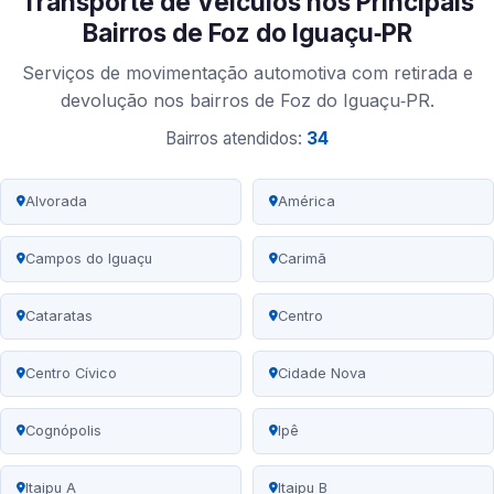
Transporte de Veículos nos Principais
Bairros de Foz do Iguaçu‑PR
Serviços de movimentação automotiva com retirada e
devolução nos bairros de Foz do Iguaçu‑PR.
Bairros atendidos:
34
Alvorada
América
Campos do Iguaçu
Carimã
Cataratas
Centro
Centro Cívico
Cidade Nova
Cognópolis
Ipê
Itaipu A
Itaipu B