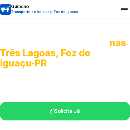
Guincho
Transporte de Veículos, Foz do Iguaçu
Transporte de Veículos
nas
Três Lagoas, Foz do
Iguaçu‑PR
Recolhimento de veículos em geral.
Equipe especializada na sua localidade.
Solicite Já