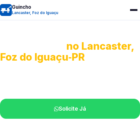
Guincho
Lancaster, Foz do Iguaçu
Guincho 24h
no Lancaster,
Foz do Iguaçu‑PR
Atendimento para remoção veicular.
Profissionais atuando na sua região.
Solicite Já