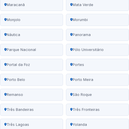
Maracanã
Mata Verde
Monjolo
Morumbi
Náutica
Panorama
Parque Nacional
Pólo Universitário
Portal da Foz
Portes
Porto Belo
Porto Meira
Remanso
São Roque
Três Bandeiras
Três Fronteiras
Três Lagoas
Yolanda