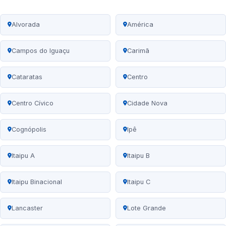
Alvorada
América
Campos do Iguaçu
Carimã
Cataratas
Centro
Centro Cívico
Cidade Nova
Cognópolis
Ipê
Itaipu A
Itaipu B
Itaipu Binacional
Itaipu C
Lancaster
Lote Grande