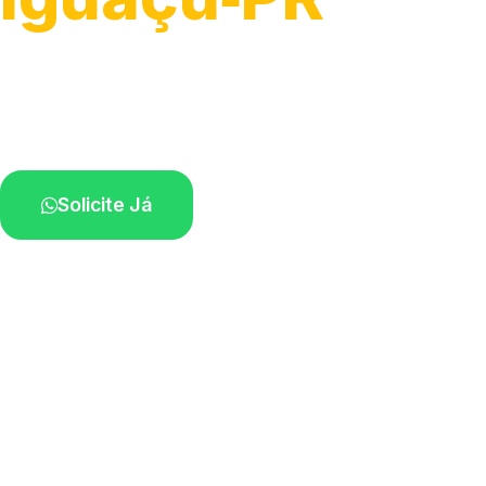
Atendimento para remoção veicular.
Profissionais atuando na sua região.
Solicite Já