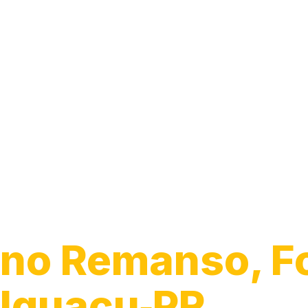
Guincho 24h
no Remanso, F
Iguaçu‑PR