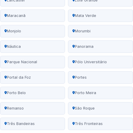
Lancaster
Lote Grande
Maracanã
Mata Verde
Monjolo
Morumbi
Náutica
Panorama
Parque Nacional
Pólo Universitário
Portal da Foz
Portes
Porto Belo
Porto Meira
Remanso
São Roque
Três Bandeiras
Três Fronteiras