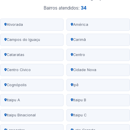
Bairros atendidos:
34
Alvorada
América
Campos do Iguaçu
Carimã
Cataratas
Centro
Centro Cívico
Cidade Nova
Cognópolis
Ipê
Itaipu A
Itaipu B
Itaipu Binacional
Itaipu C