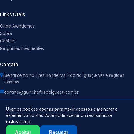
Links Úteis
Onde Atendemos
Sobre
Contato
Perguntas Frequentes
Contato
Atendimento no Três Bandeiras, Foz do Iguaçu-MG e regiões
vizinhas
contato@guinchofozdoiguacu.com.br
Usamos cookies apenas para medir acessos e melhorar a
experiência do site. Você pode aceitar ou recusar esse
rastreamento.
Política de Privacidade
©
2026
Guincho
. Todos os direitos reservados.
Termos de Uso
Aceitar
Recusar