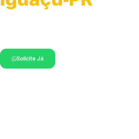
Atendimento ágil e remoção de motos.
Equipe disponível próximo a você.
Solicite Já