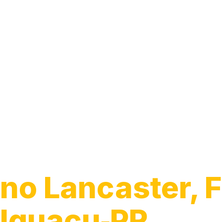
Guincho para 
no Lancaster, 
Iguaçu‑PR