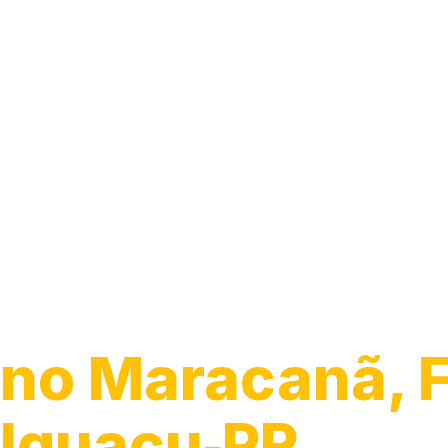
Guincho para 
no Maracanã, 
Iguaçu‑PR