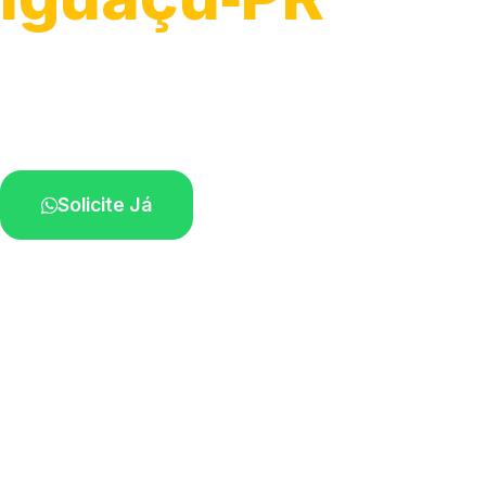
Atendimento ágil e remoção de motos.
Equipe disponível próximo a você.
Solicite Já