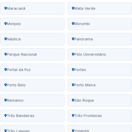
Maracanã
Mata Verde
Monjolo
Morumbi
Náutica
Panorama
Parque Nacional
Pólo Universitário
Portal da Foz
Portes
Porto Belo
Porto Meira
Remanso
São Roque
Três Bandeiras
Três Fronteiras
Três Lagoas
Yolanda