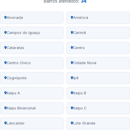
Bairros atendidos:
34
Alvorada
América
Campos do Iguaçu
Carimã
Cataratas
Centro
Centro Cívico
Cidade Nova
Cognópolis
Ipê
Itaipu A
Itaipu B
Itaipu Binacional
Itaipu C
Lancaster
Lote Grande