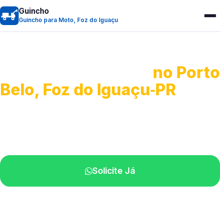
Guincho
Guincho para Moto, Foz do Iguaçu
Guincho para Moto
no Porto
Belo, Foz do Iguaçu‑PR
Atendimento ágil e remoção de motos.
Equipe disponível próximo a você.
Solicite Já