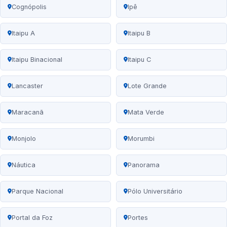
Cognópolis
Ipê
Itaipu A
Itaipu B
Itaipu Binacional
Itaipu C
Lancaster
Lote Grande
Maracanã
Mata Verde
Monjolo
Morumbi
Náutica
Panorama
Parque Nacional
Pólo Universitário
Portal da Foz
Portes