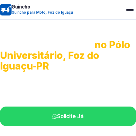
Guincho
Guincho para Moto, Foz do Iguaçu
Guincho para Moto
no Pólo
Universitário, Foz do
Iguaçu‑PR
Atendimento ágil e remoção de motos.
Equipe disponível próximo a você.
Solicite Já