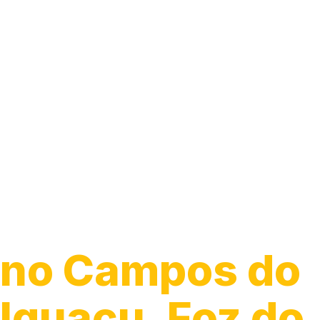
Guincho para
Caminhão
no Campos do
Iguaçu, Foz do