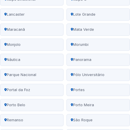
Lancaster
Lote Grande
Maracanã
Mata Verde
Monjolo
Morumbi
Náutica
Panorama
Parque Nacional
Pólo Universitário
Portal da Foz
Portes
Porto Belo
Porto Meira
Remanso
São Roque