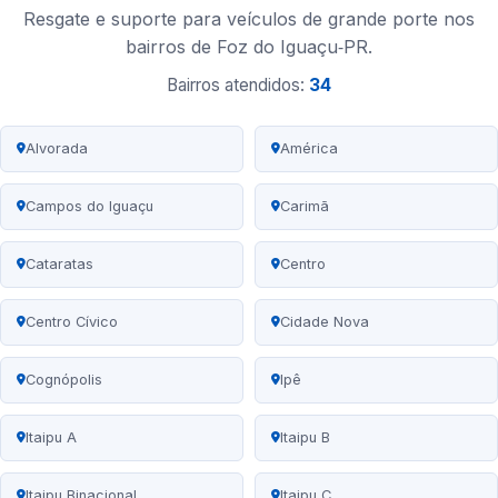
Resgate e suporte para veículos de grande porte nos
bairros de Foz do Iguaçu‑PR.
Bairros atendidos:
34
Alvorada
América
Campos do Iguaçu
Carimã
Cataratas
Centro
Centro Cívico
Cidade Nova
Cognópolis
Ipê
Itaipu A
Itaipu B
Itaipu Binacional
Itaipu C