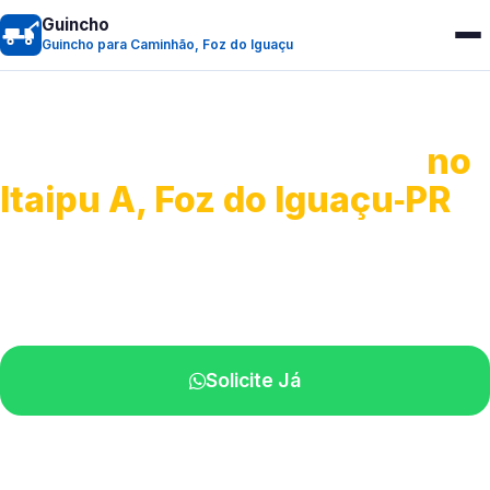
Guincho
Guincho para Caminhão, Foz do Iguaçu
Guincho para Caminhão
no
Itaipu A, Foz do Iguaçu‑PR
Atendimento de apoio a veículos grandes.
Profissionais qualificados na sua região.
Solicite Já