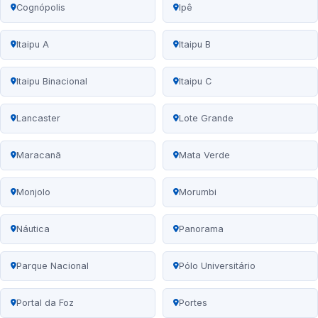
Cognópolis
Ipê
Itaipu A
Itaipu B
Itaipu Binacional
Itaipu C
Lancaster
Lote Grande
Maracanã
Mata Verde
Monjolo
Morumbi
Náutica
Panorama
Parque Nacional
Pólo Universitário
Portal da Foz
Portes