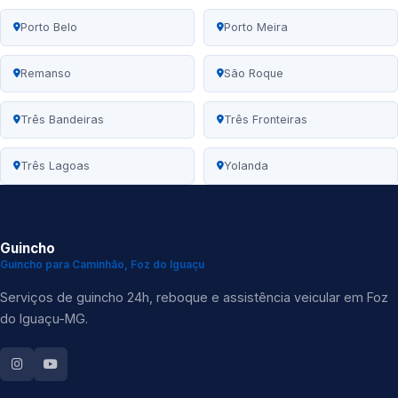
Porto Belo
Porto Meira
Remanso
São Roque
Três Bandeiras
Três Fronteiras
Três Lagoas
Yolanda
Guincho
Guincho para Caminhão, Foz do Iguaçu
Serviços de guincho 24h, reboque e assistência veicular em Foz
do Iguaçu-MG.