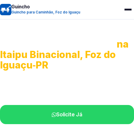
Guincho
Guincho para Caminhão, Foz do Iguaçu
Guincho para Caminhão
na
Itaipu Binacional, Foz do
Iguaçu‑PR
Atendimento de apoio a veículos grandes.
Profissionais qualificados na sua região.
Solicite Já