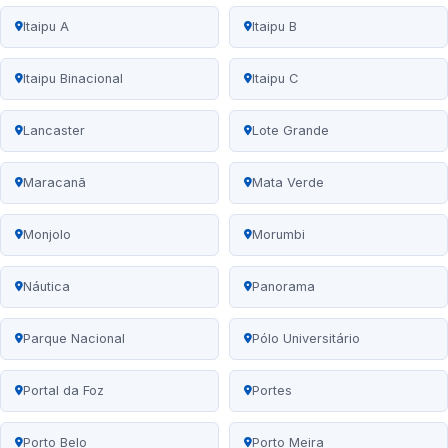
Itaipu A
Itaipu B
Itaipu Binacional
Itaipu C
Lancaster
Lote Grande
Maracanã
Mata Verde
Monjolo
Morumbi
Náutica
Panorama
Parque Nacional
Pólo Universitário
Portal da Foz
Portes
Porto Belo
Porto Meira