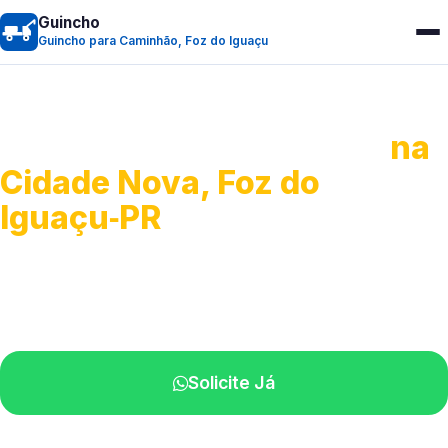
Guincho
Guincho para Caminhão, Foz do Iguaçu
Guincho para Caminhão
na
Cidade Nova, Foz do
Iguaçu‑PR
Atendimento de apoio a veículos grandes.
Profissionais qualificados na sua região.
Solicite Já